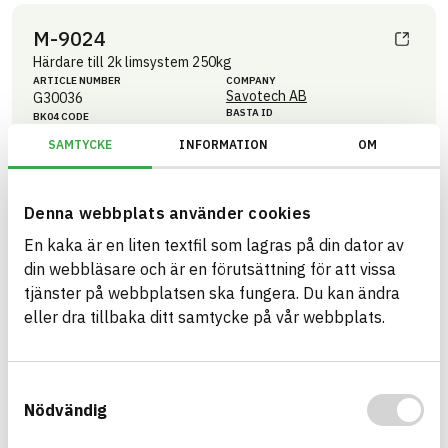
M-9024
Härdare till 2k limsystem 250kg
ARTICLE NUMBER
COMPANY
Savotech AB
G30036
BASTA ID
BK04 CODE
716789
01702
Lim
SAMTYCKE
INFORMATION
OM
HEALTH AND ENVIRONMENTAL HAZARDS
Information available
Denna webbplats använder cookies
Information ej lämnad
CIRCULARITY
En kaka är en liten textfil som lagras på din dator av
Information ej lämnad
RENEWABILITY
din webbläsare och är en förutsättning för att vissa
Information ej lämnad
ENVIRONMENTAL EFFECTS – EPD
tjänster på webbplatsen ska fungera. Du kan ändra
Information ej lämnad
eller dra tillbaka ditt samtycke på vår webbplats.
EMISSIONS AND TESTS
Samtyckesval
M-9213/M-9024
Nödvändig
Uthärdad produkt av M-9213/M-9024
ARTICLE NUMBER
COMPANY