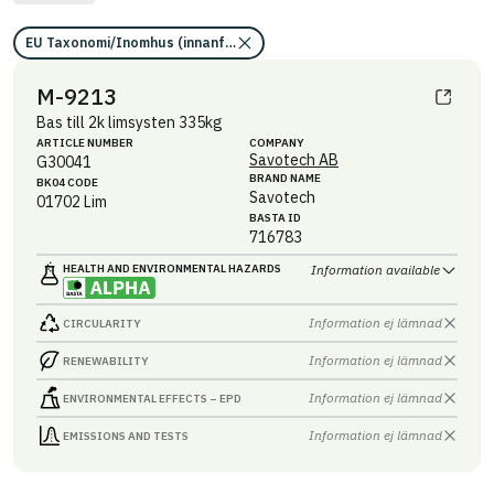
EU Taxonomi/Inomhus (innanför ångspärr)
M-9213
Bas till 2k limsysten 335kg
ARTICLE NUMBER
COMPANY
Savotech AB
G30041
BRAND NAME
BK04 CODE
Savotech
01702
Lim
BASTA ID
716783
HEALTH AND ENVIRONMENTAL HAZARDS
Information available
Information ej lämnad
CIRCULARITY
Information ej lämnad
RENEWABILITY
Information ej lämnad
ENVIRONMENTAL EFFECTS – EPD
Information ej lämnad
EMISSIONS AND TESTS