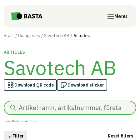
Skip to main content
Menu
Start
Companies
Savotech AB
Articles
ARTICLES
Savotech AB
Download QR code
Download sticker
Search
3
results found in
66
ms.
Filter
Reset filters