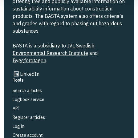
offering free and publicly available information on
sustainability information about construction
products. The BASTA system also offers criteria's
and grades with regard to phasing out hazardous
substances.
BASTA is a subsidiary to
IVL Swedish
Environmental Research Institute
and
Byggföretagen
.
Link to other website
LinkedIn
Tools
Search articles
Logbook service
API
Register articles
Log in
Create account