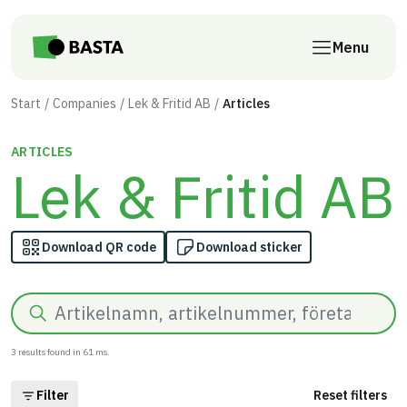
Skip to main content
Menu
Start
Companies
Lek & Fritid AB
Articles
ARTICLES
Lek & Fritid AB
Download QR code
Download sticker
Search
3
results found in
61
ms.
Filter
Reset filters