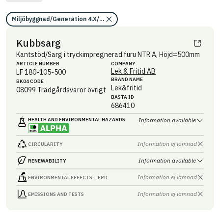
Miljöbyggnad/Generation 4.X/Indikator 9/Utfasning av farliga ämnen
Kubbsarg
Kantstöd/Sarg i tryckimpregnerad furu NTR A, Höjd=500mm
ARTICLE NUMBER
COMPANY
Lek & Fritid AB
LF 180-105-500
BRAND NAME
BK04 CODE
Lek&fritid
08099
Trädgårdsvaror övrigt
BASTA ID
686410
HEALTH AND ENVIRONMENTAL HAZARDS
Information available
Information ej lämnad
CIRCULARITY
Information available
RENEWABILITY
Information ej lämnad
ENVIRONMENTAL EFFECTS – EPD
Information ej lämnad
EMISSIONS AND TESTS