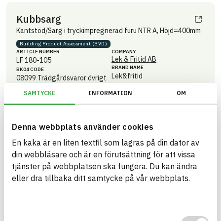
Kubbsarg
Kantstöd/Sarg i tryckimpregnerad furu NTR A, Höjd=400mm
Building Product Assessment (BVD)
ARTICLE NUMBER
COMPANY
Lek & Fritid AB
LF 180-105
BRAND NAME
BK04 CODE
Lek&fritid
08099
Trädgårdsvaror övrigt
BASTA ID
686409
SAMTYCKE
INFORMATION
OM
HEALTH AND ENVIRONMENTAL HAZARDS
Information available
Denna webbplats använder cookies
Information ej lämnad
CIRCULARITY
En kaka är en liten textfil som lagras på din dator av
Information available
RENEWABILITY
din webbläsare och är en förutsättning för att vissa
tjänster på webbplatsen ska fungera. Du kan ändra
Information ej lämnad
ENVIRONMENTAL EFFECTS – EPD
eller dra tillbaka ditt samtycke på vår webbplats.
Information ej lämnad
EMISSIONS AND TESTS
Samtyckesval