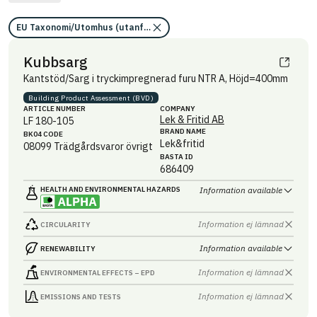
EU Taxonomi/Utomhus (utanför ångspärr)
Kubbsarg
Kantstöd/Sarg i tryckimpregnerad furu NTR A, Höjd=400mm
Building Product Assessment (BVD)
ARTICLE NUMBER
COMPANY
Lek & Fritid AB
LF 180-105
BRAND NAME
BK04 CODE
Lek&fritid
08099
Trädgårdsvaror övrigt
BASTA ID
686409
HEALTH AND ENVIRONMENTAL HAZARDS
Information available
Information ej lämnad
CIRCULARITY
Information available
RENEWABILITY
Information ej lämnad
ENVIRONMENTAL EFFECTS – EPD
Information ej lämnad
EMISSIONS AND TESTS