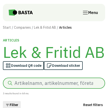
Skip to main content
Menu
Start
Companies
Lek & Fritid AB
Articles
ARTICLES
Lek & Fritid AB
Download QR code
Download sticker
Search
3
results found in
64
ms.
Filter
Reset filters