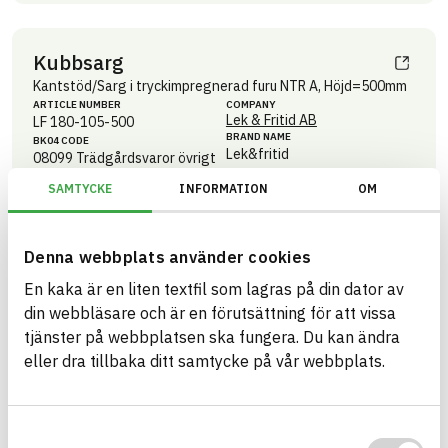
Kubbsarg
Kantstöd/Sarg i tryckimpregnerad furu NTR A, Höjd=500mm
ARTICLE NUMBER
COMPANY
Lek & Fritid AB
LF 180-105-500
BRAND NAME
BK04 CODE
Lek&fritid
08099
Trädgårdsvaror övrigt
BASTA ID
686410
SAMTYCKE
INFORMATION
OM
HEALTH AND ENVIRONMENTAL HAZARDS
Information available
Denna webbplats använder cookies
Information ej lämnad
CIRCULARITY
En kaka är en liten textfil som lagras på din dator av
Information available
RENEWABILITY
din webbläsare och är en förutsättning för att vissa
tjänster på webbplatsen ska fungera. Du kan ändra
Information ej lämnad
ENVIRONMENTAL EFFECTS – EPD
eller dra tillbaka ditt samtycke på vår webbplats.
Information ej lämnad
EMISSIONS AND TESTS
Samtyckesval