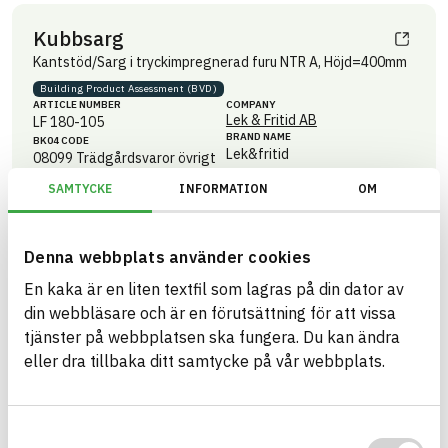
Kubbsarg
Kantstöd/Sarg i tryckimpregnerad furu NTR A, Höjd=400mm
Building Product Assessment (BVD)
ARTICLE NUMBER
COMPANY
Lek & Fritid AB
LF 180-105
BRAND NAME
BK04 CODE
Lek&fritid
08099
Trädgårdsvaror övrigt
BASTA ID
686409
SAMTYCKE
INFORMATION
OM
HEALTH AND ENVIRONMENTAL HAZARDS
Information available
Denna webbplats använder cookies
Information ej lämnad
CIRCULARITY
En kaka är en liten textfil som lagras på din dator av
Information available
RENEWABILITY
din webbläsare och är en förutsättning för att vissa
tjänster på webbplatsen ska fungera. Du kan ändra
Information ej lämnad
ENVIRONMENTAL EFFECTS – EPD
eller dra tillbaka ditt samtycke på vår webbplats.
Information ej lämnad
EMISSIONS AND TESTS
Samtyckesval