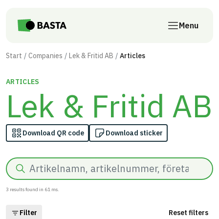
Skip to main content
Menu
Start
Companies
Lek & Fritid AB
Articles
ARTICLES
Lek & Fritid AB
Download QR code
Download sticker
Search
3
results found in
61
ms.
Filter
Reset filters