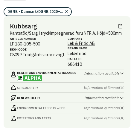
DGNB - Danmark/DGNB 2020+2023/Kravområde miljökvalitet/EU taks
Kubbsarg
Kantstöd/Sarg i tryckimpregnerad furu NTR A, Höjd=500mm
ARTICLE NUMBER
COMPANY
Lek & Fritid AB
LF 180-105-500
BRAND NAME
BK04 CODE
Lek&fritid
08099
Trädgårdsvaror övrigt
BASTA ID
686410
HEALTH AND ENVIRONMENTAL HAZARDS
Information available
Information ej lämnad
CIRCULARITY
Information available
RENEWABILITY
Information ej lämnad
ENVIRONMENTAL EFFECTS – EPD
Information ej lämnad
EMISSIONS AND TESTS