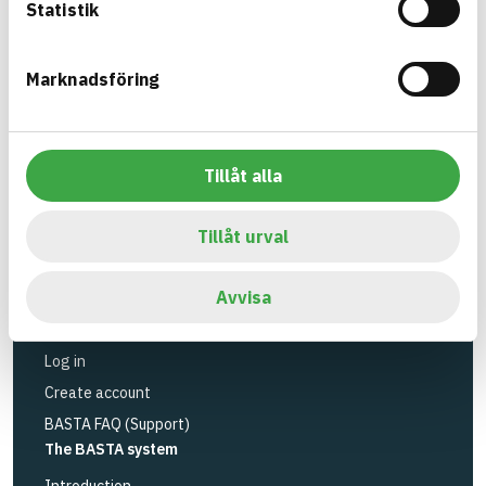
Statistik
substances.
BASTA is a subsidiary to
IVL Swedish
Marknadsföring
Environmental Research Institute
and
Byggföretagen
.
Tillåt alla
Link to other website
LinkedIn
Tools
Tillåt urval
Search articles
Logbook service
Avvisa
API
Register articles
Log in
Create account
BASTA FAQ (Support)
The BASTA system