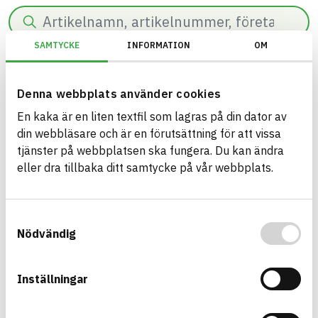
Search
SAMTYCKE
INFORMATION
OM
0
results found in
51
ms.
Filter
Reset filters
Denna webbplats använder cookies
En kaka är en liten textfil som lagras på din dator av
eBVD
din webbläsare och är en förutsättning för att vissa
tjänster på webbplatsen ska fungera. Du kan ändra
eller dra tillbaka ditt samtycke på vår webbplats.
Build with BASTA - conscious
product choices!
Samtyckesval
Nödvändig
The BASTA system is alone on the market in
offering free and publicly available information on
Inställningar
sustainability information about construction
products. The BASTA system also offers criteria's
and grades with regard to phasing out hazardous