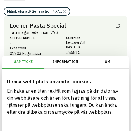
Miljöbyggnad/Generation 4.X/Indikator 4/Klimatpåverkan/Informatio
Locher Pasta Special
Tätninsgsmedel inom VVS
ARTICLE NUMBER
COMPANY
Lecova AB
-
BASTA ID
BK04 CODE
586815
01703
Fogmassa
SAMTYCKE
INFORMATION
OM
HEALTH AND ENVIRONMENTAL HAZARDS
Information available
Information ej lämnad
CIRCULARITY
Denna webbplats använder cookies
Information ej lämnad
RENEWABILITY
En kaka är en liten textfil som lagras på din dator av
Information ej lämnad
ENVIRONMENTAL EFFECTS – EPD
din webbläsare och är en förutsättning för att vissa
tjänster på webbplatsen ska fungera. Du kan ändra
Information ej lämnad
EMISSIONS AND TESTS
eller dra tillbaka ditt samtycke på vår webbplats.