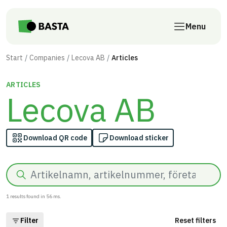
Skip to main content
Menu
Start
Companies
Lecova AB
Articles
ARTICLES
Lecova AB
Download QR code
Download sticker
Search
1
results found in
56
ms.
Filter
Reset filters