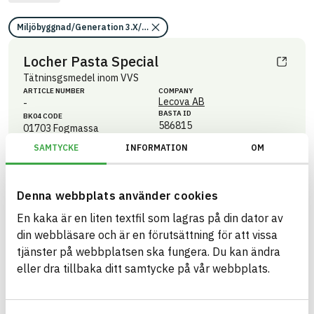
Miljöbyggnad/Generation 3.X/Indikator 14/Utfasning av farliga ämnen
Locher Pasta Special
Tätninsgsmedel inom VVS
ARTICLE NUMBER
COMPANY
Lecova AB
-
BASTA ID
BK04 CODE
586815
01703
Fogmassa
SAMTYCKE
INFORMATION
OM
HEALTH AND ENVIRONMENTAL HAZARDS
Information available
Information ej lämnad
CIRCULARITY
Denna webbplats använder cookies
Information ej lämnad
RENEWABILITY
En kaka är en liten textfil som lagras på din dator av
Information ej lämnad
ENVIRONMENTAL EFFECTS – EPD
din webbläsare och är en förutsättning för att vissa
tjänster på webbplatsen ska fungera. Du kan ändra
Information ej lämnad
EMISSIONS AND TESTS
eller dra tillbaka ditt samtycke på vår webbplats.