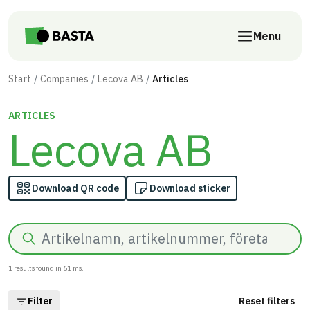
Skip to main content
Menu
Start
Companies
Lecova AB
Articles
ARTICLES
Lecova AB
Download QR code
Download sticker
Search
1
results found in
61
ms.
Filter
Reset filters