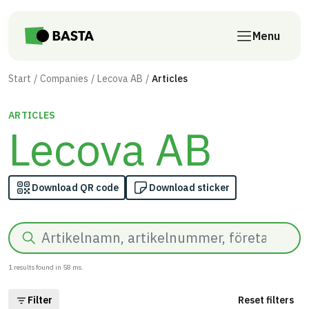
Skip to main content
Menu
Start
Companies
Lecova AB
Articles
ARTICLES
Lecova AB
Download QR code
Download sticker
Search
1
results found in
58
ms.
Filter
Reset filters