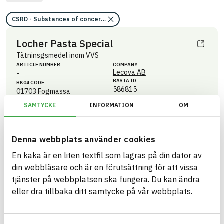
CSRD - Substances of concern (SoC)/Substances of concern/Nej
Locher Pasta Special
Tätninsgsmedel inom VVS
ARTICLE NUMBER
COMPANY
Lecova AB
-
BASTA ID
BK04 CODE
586815
01703
Fogmassa
SAMTYCKE
INFORMATION
OM
HEALTH AND ENVIRONMENTAL HAZARDS
Information available
Information ej lämnad
CIRCULARITY
Denna webbplats använder cookies
Information ej lämnad
RENEWABILITY
En kaka är en liten textfil som lagras på din dator av
Information ej lämnad
ENVIRONMENTAL EFFECTS – EPD
din webbläsare och är en förutsättning för att vissa
tjänster på webbplatsen ska fungera. Du kan ändra
Information ej lämnad
EMISSIONS AND TESTS
eller dra tillbaka ditt samtycke på vår webbplats.