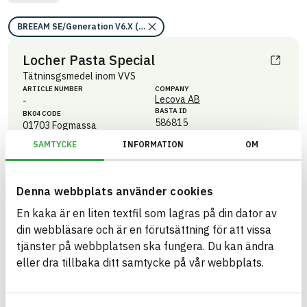
BREEAM SE/Generation V6.X (2023)/Kriterium: Mat 07 Farliga ämnen/B
Locher Pasta Special
Tätninsgsmedel inom VVS
ARTICLE NUMBER
COMPANY
Lecova AB
-
BASTA ID
BK04 CODE
586815
01703
Fogmassa
SAMTYCKE
INFORMATION
OM
HEALTH AND ENVIRONMENTAL HAZARDS
Information available
Information ej lämnad
CIRCULARITY
Denna webbplats använder cookies
Information ej lämnad
RENEWABILITY
En kaka är en liten textfil som lagras på din dator av
Information ej lämnad
ENVIRONMENTAL EFFECTS – EPD
din webbläsare och är en förutsättning för att vissa
tjänster på webbplatsen ska fungera. Du kan ändra
Information ej lämnad
EMISSIONS AND TESTS
eller dra tillbaka ditt samtycke på vår webbplats.