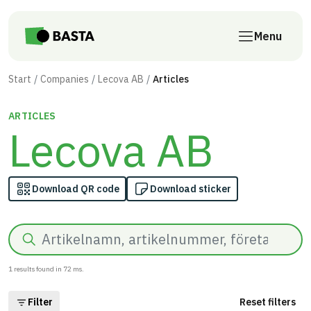
Skip to main content
Menu
Start
Companies
Lecova AB
Articles
ARTICLES
Lecova AB
Download QR code
Download sticker
Search
1
results found in
72
ms.
Filter
Reset filters