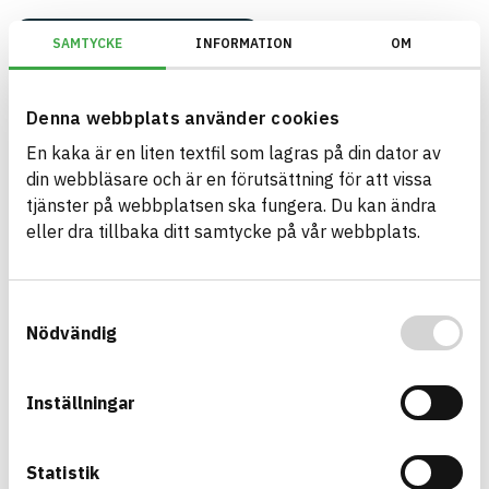
BREEAM SE/Generation 2017/Kriterium: Mat 07 Farliga ämnen/Bedömnin
SAMTYCKE
INFORMATION
OM
Denna webbplats använder cookies
Build with BASTA - conscious
En kaka är en liten textfil som lagras på din dator av
product choices!
din webbläsare och är en förutsättning för att vissa
tjänster på webbplatsen ska fungera. Du kan ändra
The BASTA system is alone on the market in
eller dra tillbaka ditt samtycke på vår webbplats.
offering free and publicly available information on
sustainability information about construction
products. The BASTA system also offers criteria's
Samtyckesval
Nödvändig
and grades with regard to phasing out hazardous
substances.
Inställningar
BASTA is a subsidiary to
IVL Swedish
Environmental Research Institute
and
Byggföretagen
.
Statistik