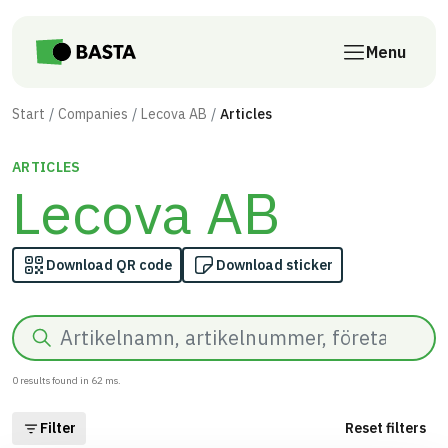
Skip to main content
Menu
Start
Companies
Lecova AB
Articles
ARTICLES
Lecova AB
Download QR code
Download sticker
Search
0
results found in
62
ms.
Filter
Reset filters