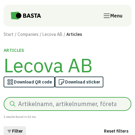
Skip to main content
Menu
Start
Companies
Lecova AB
Articles
ARTICLES
Lecova AB
Download QR code
Download sticker
Search
1
results found in
63
ms.
Filter
Reset filters