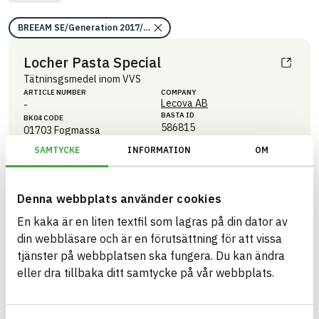
BREEAM SE/Generation 2017/Kriterium: Mat 07 Farliga ämnen
Locher Pasta Special
Tätninsgsmedel inom VVS
ARTICLE NUMBER
COMPANY
Lecova AB
-
BASTA ID
BK04 CODE
586815
01703
Fogmassa
SAMTYCKE
INFORMATION
OM
HEALTH AND ENVIRONMENTAL HAZARDS
Information available
Information ej lämnad
CIRCULARITY
Denna webbplats använder cookies
Information ej lämnad
RENEWABILITY
En kaka är en liten textfil som lagras på din dator av
Information ej lämnad
ENVIRONMENTAL EFFECTS – EPD
din webbläsare och är en förutsättning för att vissa
tjänster på webbplatsen ska fungera. Du kan ändra
Information ej lämnad
EMISSIONS AND TESTS
eller dra tillbaka ditt samtycke på vår webbplats.