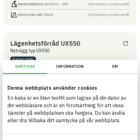
Information ej lämnad
ENVIRONMENTAL EFFECTS – EPD
Information ej lämnad
EMISSIONS AND TESTS
Lägenhetsförråd UX550
Nätvägg typ UX550
Product sheet
ARTICLE NUMBER
COMPANY
SAMTYCKE
INFORMATION
OM
Troax Nordic AB
36000020
BRAND NAME
BK04 CODE
Troax nätväggar
03399
Innertak- och
BASTA ID
väggsystem övrigt
Denna webbplats använder cookies
51271
En kaka är en liten textfil som lagras på din dator av
HEALTH AND ENVIRONMENTAL HAZARDS
Information available
din webbläsare och är en förutsättning för att vissa
tjänster på webbplatsen ska fungera. Du kan ändra
Information ej lämnad
CIRCULARITY
eller dra tillbaka ditt samtycke på vår webbplats.
Information ej lämnad
RENEWABILITY
Information ej lämnad
ENVIRONMENTAL EFFECTS – EPD