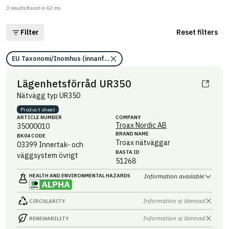
3
results found in
62
ms.
Filter
Reset filters
EU Taxonomi/Inomhus (innanför ångspärr)
Lägenhetsförråd UR350
Nätvägg typ UR350
Product sheet
ARTICLE NUMBER
COMPANY
Troax Nordic AB
35000010
BRAND NAME
BK04 CODE
Troax nätväggar
03399
Innertak- och
BASTA ID
väggsystem övrigt
51268
HEALTH AND ENVIRONMENTAL HAZARDS
Information available
Information ej lämnad
CIRCULARITY
Information ej lämnad
RENEWABILITY