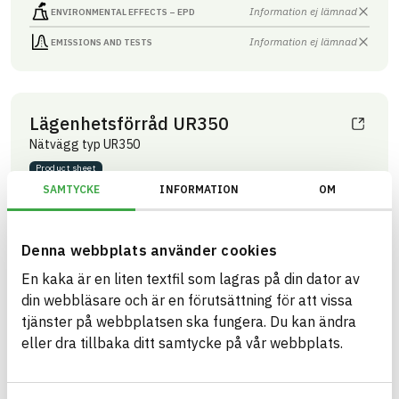
Information ej lämnad
ENVIRONMENTAL EFFECTS – EPD
Information ej lämnad
EMISSIONS AND TESTS
Lägenhetsförråd UR350
Nätvägg typ UR350
Product sheet
ARTICLE NUMBER
COMPANY
SAMTYCKE
INFORMATION
OM
Troax Nordic AB
35000010
BRAND NAME
BK04 CODE
Troax nätväggar
03399
Innertak- och
BASTA ID
väggsystem övrigt
Denna webbplats använder cookies
51268
En kaka är en liten textfil som lagras på din dator av
HEALTH AND ENVIRONMENTAL HAZARDS
Information available
din webbläsare och är en förutsättning för att vissa
tjänster på webbplatsen ska fungera. Du kan ändra
Information ej lämnad
CIRCULARITY
eller dra tillbaka ditt samtycke på vår webbplats.
Information ej lämnad
RENEWABILITY
Information ej lämnad
ENVIRONMENTAL EFFECTS – EPD