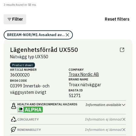
3
results found in
58
ms.
Filter
Reset filters
BREEAM-NOR/M1 Avsaknad av miljögifter (förutsättning)
Lägenhetsförråd UX550
Nätvägg typ UX550
Product sheet
ARTICLE NUMBER
COMPANY
Troax Nordic AB
36000020
BRAND NAME
BK04 CODE
Troax nätväggar
03399
Innertak- och
BASTA ID
väggsystem övrigt
51271
HEALTH AND ENVIRONMENTAL HAZARDS
Information available
Information ej lämnad
CIRCULARITY
Information ej lämnad
RENEWABILITY