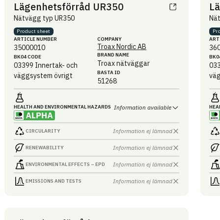
Lägenhetsförråd UR350
Lä
Nätvägg typ UR350
Nä
Product sheet
Pr
ARTICLE NUMBER
COMPANY
ART
Troax Nordic AB
35000010
36
BRAND NAME
BK04 CODE
BK0
Troax nätväggar
03399
Innertak- och
03
BASTA ID
väggsystem övrigt
väg
51268
HEALTH AND ENVIRONMENTAL HAZARDS
Information available
HEA
Information ej lämnad
CIRCULARITY
Information ej lämnad
RENEWABILITY
Information ej lämnad
ENVIRONMENTAL EFFECTS – EPD
Information ej lämnad
EMISSIONS AND TESTS