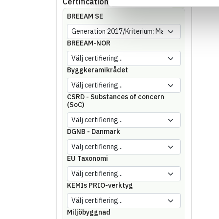
Certifications
Showing
144
of
144
BREEAM SE
BREEAM-NOR
Byggkeramikrådet
CSRD - Substances of concern
(SoC)
DGNB - Danmark
EU Taxonomi
KEMIs PRIO-verktyg
Miljöbyggnad