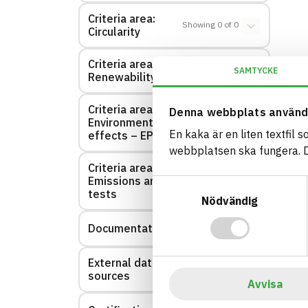
Criteria area:
Showing
0
of
0
Circularity
Criteria area:
Showing
0
of
0
SAMTYCKE
Renewability
Criteria area:
Denna webbplats använd
Environmental
Showing
0
of
0
En kaka är en liten textfil 
effects – EPD
webbplatsen ska fungera. Du
Criteria area:
Emissions and
Showing
0
of
0
Samtyckesval
tests
Nödvändig
Documentation
Showing
1
of
1
External data
Showing
0
of
0
sources
Avvisa