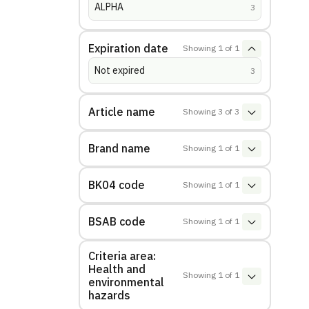
ALPHA
(
hits
)
3
Expiration date
Showing
1
of
1
Not expired
(
hits
)
3
Article name
Showing
3
of
3
Brand name
Showing
1
of
1
BK04 code
Showing
1
of
1
BSAB code
Showing
1
of
1
Criteria area:
Health and
Showing
1
of
1
environmental
hazards