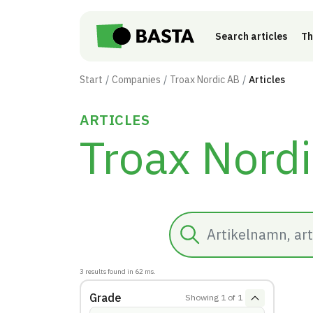
Skip to main content
Search articles
Th
Start
Companies
Troax Nordic AB
Articles
ARTICLES
Troax Nord
Search
3
results found in
62
ms.
Grade
Showing
1
of
1