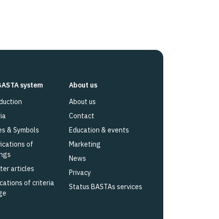
BASTA system
About us
duction
About us
ia
Contact
es & Symbols
Education & events
fications of
Marketing
ings
News
ter articles
Privacy
cations of criteria
Status BASTAs services
ge