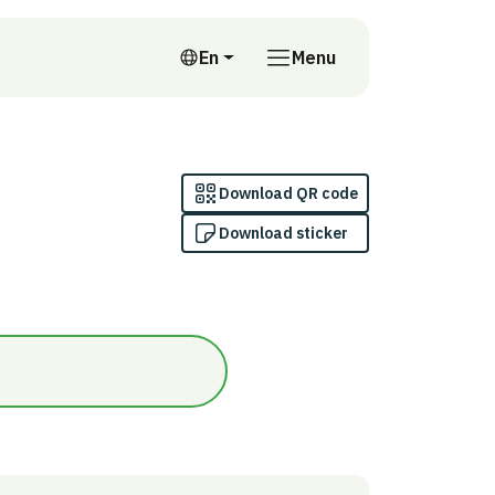
En
Menu
English
Download QR code
Download sticker
gskriterium 7 och 8