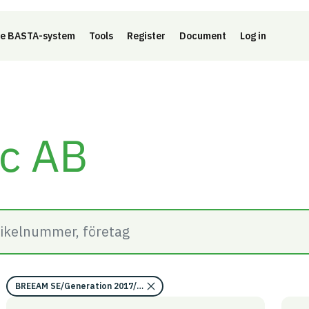
e BASTA-system
Tools
Register
Document
Log in
ic AB
BREEAM SE/Generation 2017/Kriterium: Mat 07 Farliga ämnen/Bedömnin