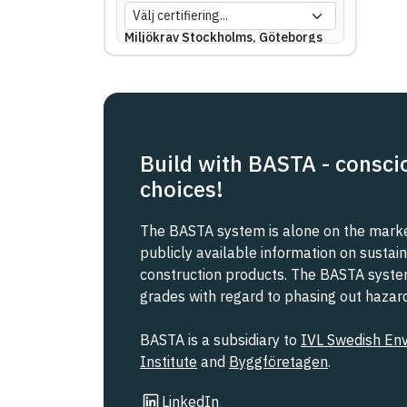
Miljökrav Stockholms, Göteborgs
eller Malmö stad
REACH SVHC
Svanen
Build with BASTA - consci
choices!
Svenska Kraftnät
The BASTA system is alone on the market
Trafikverket
publicly available information on sustain
construction products. The BASTA system 
grades with regard to phasing out haza
Upphandlingsmyndigheten
BASTA is a subsidiary to
IVL Swedish En
Institute
and
Byggföretagen
.
Link to other website
LinkedIn