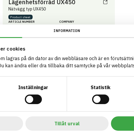
Lägenhetsförråd UX450
Nätvägg typ UX450
Product sheet
ARTICLE NUMBER
COMPANY
Troax Nordic AB
36000010
INFORMATION
BRAND NAME
BK04 CODE
Troax nätväggar
03399
Innertak- och
BASTA ID
väggsystem övrigt
51270
er cookies
som lagras på din dator av din webbläsare och är en förutsättnin
HEALTH AND ENVIRONMENTAL HAZARDS
Information available
 kan ändra eller dra tillbaka ditt samtycke på vår webbplats
Information ej lämnad
CIRCULARITY
Inställningar
Statistik
Information ej lämnad
RENEWABILITY
Information ej lämnad
ENVIRONMENTAL EFFECTS – EPD
Information ej lämnad
EMISSIONS AND TESTS
Tillåt urval