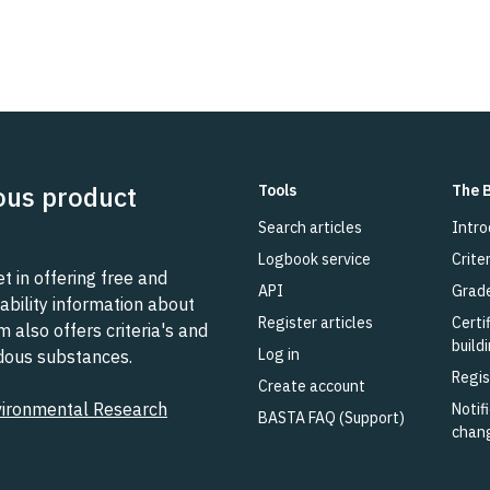
ous product
Tools
The 
Search articles
Intro
Logbook service
Criter
 in offering free and
API
Grad
ability information about
Register articles
Certi
also offers criteria's and
build
Log in
rdous substances.
Regis
Create account
vironmental Research
Notifi
BASTA FAQ (Support)
chan