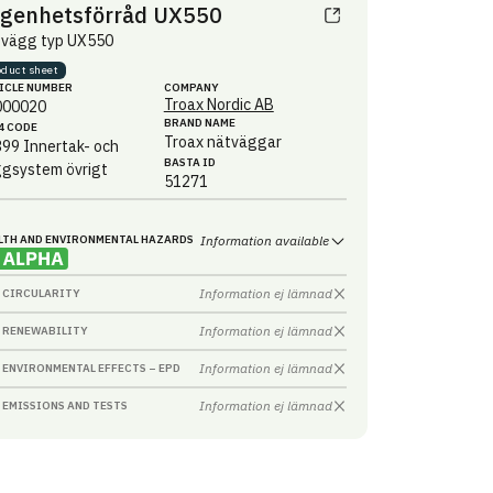
genhetsförråd UX550
tvägg typ UX550
oduct sheet
ICLE NUMBER
COMPANY
Troax Nordic AB
000020
BRAND NAME
4 CODE
Troax nätväggar
399
Innertak- och
BASTA ID
gsystem övrigt
51271
LTH AND ENVIRONMENTAL HAZARDS
Information available
Information ej lämnad
CIRCULARITY
Information ej lämnad
RENEWABILITY
Information ej lämnad
ENVIRONMENTAL EFFECTS – EPD
Information ej lämnad
EMISSIONS AND TESTS