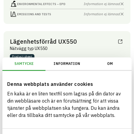
Information ej lämnad
ENVIRONMENTAL EFFECTS – EPD
Information ej lämnad
EMISSIONS AND TESTS
Lägenhetsförråd UX550
Nätvägg typ UX550
Product sheet
ARTICLE NUMBER
COMPANY
SAMTYCKE
INFORMATION
OM
Troax Nordic AB
36000020
BRAND NAME
BK04 CODE
Troax nätväggar
03399
Innertak- och
BASTA ID
väggsystem övrigt
Denna webbplats använder cookies
51271
En kaka är en liten textfil som lagras på din dator av
HEALTH AND ENVIRONMENTAL HAZARDS
Information available
din webbläsare och är en förutsättning för att vissa
tjänster på webbplatsen ska fungera. Du kan ändra
Information ej lämnad
CIRCULARITY
eller dra tillbaka ditt samtycke på vår webbplats.
Information ej lämnad
RENEWABILITY
Information ej lämnad
ENVIRONMENTAL EFFECTS – EPD