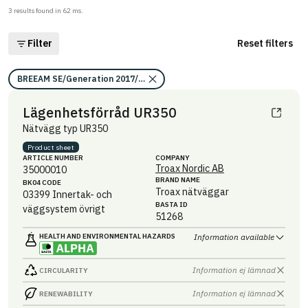
3
results found in
62
ms.
Filter
Reset filters
BREEAM SE/Generation 2017/Kriterium: Mat 07 Farliga ämnen/Bedömni
Lägenhetsförråd UR350
Nätvägg typ UR350
Product sheet
ARTICLE NUMBER
COMPANY
Troax Nordic AB
35000010
BRAND NAME
BK04 CODE
Troax nätväggar
03399
Innertak- och
BASTA ID
väggsystem övrigt
51268
HEALTH AND ENVIRONMENTAL HAZARDS
Information available
Information ej lämnad
CIRCULARITY
Information ej lämnad
RENEWABILITY