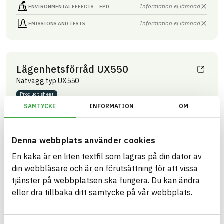
Information ej lämnad
ENVIRONMENTAL EFFECTS – EPD
Information ej lämnad
EMISSIONS AND TESTS
Lägenhetsförråd UX550
Nätvägg typ UX550
Product sheet
ARTICLE NUMBER
COMPANY
SAMTYCKE
INFORMATION
OM
Troax Nordic AB
36000020
BRAND NAME
BK04 CODE
Troax nätväggar
03399
Innertak- och
BASTA ID
väggsystem övrigt
Denna webbplats använder cookies
51271
En kaka är en liten textfil som lagras på din dator av
HEALTH AND ENVIRONMENTAL HAZARDS
Information available
din webbläsare och är en förutsättning för att vissa
tjänster på webbplatsen ska fungera. Du kan ändra
Information ej lämnad
CIRCULARITY
eller dra tillbaka ditt samtycke på vår webbplats.
Information ej lämnad
RENEWABILITY
Information ej lämnad
ENVIRONMENTAL EFFECTS – EPD