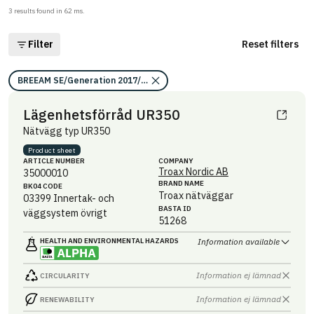
3
results found in
62
ms.
Filter
Reset filters
BREEAM SE/Generation 2017/Kriterium: Mat 07 Farliga ämnen/Bedömni
Lägenhetsförråd UR350
Nätvägg typ UR350
Product sheet
ARTICLE NUMBER
COMPANY
Troax Nordic AB
35000010
BRAND NAME
BK04 CODE
Troax nätväggar
03399
Innertak- och
BASTA ID
väggsystem övrigt
51268
HEALTH AND ENVIRONMENTAL HAZARDS
Information available
Information ej lämnad
CIRCULARITY
Information ej lämnad
RENEWABILITY