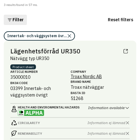
3
results found in
57
ms.
Filter
Reset filters
Innertak- och väggsystem övrigt (03399)
Lägenhetsförråd UR350
Nätvägg typ UR350
Product sheet
ARTICLE NUMBER
COMPANY
Troax Nordic AB
35000010
BRAND NAME
BK04 CODE
Troax nätväggar
03399
Innertak- och
BASTA ID
väggsystem övrigt
51268
HEALTH AND ENVIRONMENTAL HAZARDS
Information available
Information ej lämnad
CIRCULARITY
Information ej lämnad
RENEWABILITY