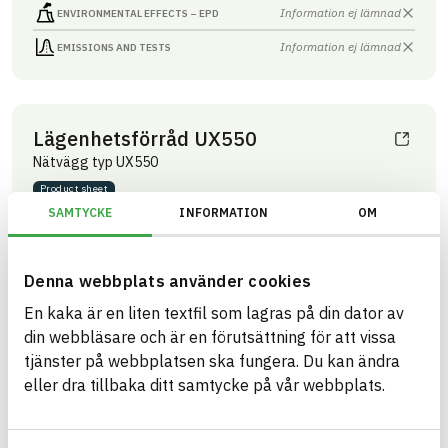
Information ej lämnad
ENVIRONMENTAL EFFECTS – EPD
Information ej lämnad
EMISSIONS AND TESTS
Lägenhetsförråd UX550
Nätvägg typ UX550
Product sheet
ARTICLE NUMBER
COMPANY
SAMTYCKE
INFORMATION
OM
Troax Nordic AB
36000020
BRAND NAME
BK04 CODE
Troax nätväggar
03399
Innertak- och
BASTA ID
väggsystem övrigt
Denna webbplats använder cookies
51271
En kaka är en liten textfil som lagras på din dator av
HEALTH AND ENVIRONMENTAL HAZARDS
Information available
din webbläsare och är en förutsättning för att vissa
tjänster på webbplatsen ska fungera. Du kan ändra
Information ej lämnad
CIRCULARITY
eller dra tillbaka ditt samtycke på vår webbplats.
Information ej lämnad
RENEWABILITY
Information ej lämnad
ENVIRONMENTAL EFFECTS – EPD