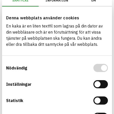
SAMTYCKE
INFORMATION
OM
Information ej lämnad
ENVIRONMENTAL EFFECTS – EPD
Information ej lämnad
EMISSIONS AND TESTS
Denna webbplats använder cookies
En kaka är en liten textfil som lagras på din dator av
din webbläsare och är en förutsättning för att vissa
Premium PU Sealant LM
tjänster på webbplatsen ska fungera. Du kan ändra
sealant
eller dra tillbaka ditt samtycke på vår webbplats.
Product sheet
Other documents
Safety data sheet
ARTICLE NUMBER
COMPANY
Wolf Group OÜ
EPU0058, EPU0064
BRAND NAME
BK04 CODE
Samtyckesval
Penosil
01703
Fogmassa
Nödvändig
BASTA ID
576616
HEALTH AND ENVIRONMENTAL HAZARDS
Information available
Inställningar
Information ej lämnad
CIRCULARITY
Statistik
Information ej lämnad
RENEWABILITY
Information ej lämnad
ENVIRONMENTAL EFFECTS – EPD