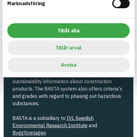
Marknadsföring
Information ej lämnad
EMISSIONS AND TESTS
Tillåt alla
Build with BASTA - conscious
Tillåt urval
product choices!
Avvisa
The BASTA system is alone on the market in
offering free and publicly available information on
sustainability information about construction
products. The BASTA system also offers criteria's
and grades with regard to phasing out hazardous
substances.
BASTA is a subsidiary to
IVL Swedish
Environmental Research Institute
and
Byggföretagen
.