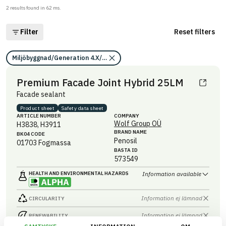
2
results found in
62
ms.
Filter
Reset filters
Miljöbyggnad/Generation 4.X/Indikator 9/Utfasning av farliga ämnen
Premium Facade Joint Hybrid 25LM
Facade sealant
Product sheet
Safety data sheet
ARTICLE NUMBER
COMPANY
Wolf Group OÜ
H3838, H3911
BRAND NAME
BK04 CODE
Penosil
01703
Fogmassa
BASTA ID
573549
HEALTH AND ENVIRONMENTAL HAZARDS
Information available
Information ej lämnad
CIRCULARITY
Information ej lämnad
RENEWABILITY