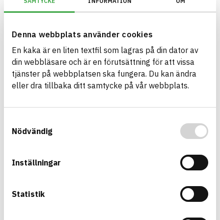
SAMTYCKE
INFORMATION
OM
Information ej lämnad
ENVIRONMENTAL EFFECTS – EPD
Information ej lämnad
EMISSIONS AND TESTS
Denna webbplats använder cookies
En kaka är en liten textfil som lagras på din dator av
din webbläsare och är en förutsättning för att vissa
Premium PU Sealant LM
tjänster på webbplatsen ska fungera. Du kan ändra
sealant
eller dra tillbaka ditt samtycke på vår webbplats.
Product sheet
Other documents
Safety data sheet
ARTICLE NUMBER
COMPANY
Wolf Group OÜ
EPU0058, EPU0064
BRAND NAME
BK04 CODE
Samtyckesval
Penosil
01703
Fogmassa
Nödvändig
BASTA ID
576616
HEALTH AND ENVIRONMENTAL HAZARDS
Information available
Inställningar
Information ej lämnad
CIRCULARITY
Statistik
Information ej lämnad
RENEWABILITY
Information ej lämnad
ENVIRONMENTAL EFFECTS – EPD