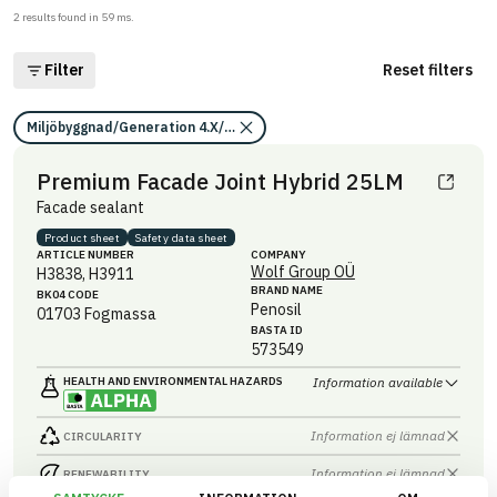
2
results found in
59
ms.
Filter
Reset filters
Miljöbyggnad/Generation 4.X/Indikator 9/Utfasning av farliga ämnen/
Premium Facade Joint Hybrid 25LM
Facade sealant
Product sheet
Safety data sheet
ARTICLE NUMBER
COMPANY
Wolf Group OÜ
H3838, H3911
BRAND NAME
BK04 CODE
Penosil
01703
Fogmassa
BASTA ID
573549
HEALTH AND ENVIRONMENTAL HAZARDS
Information available
Information ej lämnad
CIRCULARITY
Information ej lämnad
RENEWABILITY