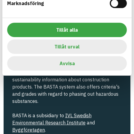
Marknadsföring
Information ej lämnad
EMISSIONS AND TESTS
Tillåt alla
Build with BASTA - conscious
Tillåt urval
product choices!
Avvisa
The BASTA system is alone on the market in
offering free and publicly available information on
sustainability information about construction
products. The BASTA system also offers criteria's
and grades with regard to phasing out hazardous
substances.
BASTA is a subsidiary to
IVL Swedish
Environmental Research Institute
and
Byggföretagen
.