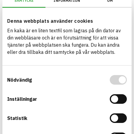
SAMTYCKE
INFORMATION
OM
Information ej lämnad
ENVIRONMENTAL EFFECTS – EPD
Information ej lämnad
EMISSIONS AND TESTS
Denna webbplats använder cookies
En kaka är en liten textfil som lagras på din dator av
din webbläsare och är en förutsättning för att vissa
Premium PU Sealant LM
tjänster på webbplatsen ska fungera. Du kan ändra
sealant
eller dra tillbaka ditt samtycke på vår webbplats.
Product sheet
Other documents
Safety data sheet
ARTICLE NUMBER
COMPANY
Wolf Group OÜ
EPU0058, EPU0064
BRAND NAME
BK04 CODE
Samtyckesval
Penosil
01703
Fogmassa
Nödvändig
BASTA ID
576616
HEALTH AND ENVIRONMENTAL HAZARDS
Information available
Inställningar
Information ej lämnad
CIRCULARITY
Statistik
Information ej lämnad
RENEWABILITY
Information ej lämnad
ENVIRONMENTAL EFFECTS – EPD