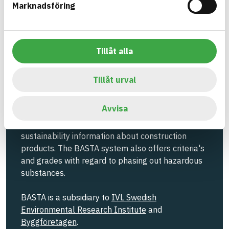
Marknadsföring
Information ej lämnad
EMISSIONS AND TESTS
Tillåt alla
Build with BASTA - conscious
Tillåt urval
product choices!
Avvisa
The BASTA system is alone on the market in
offering free and publicly available information on
sustainability information about construction
products. The BASTA system also offers criteria's
and grades with regard to phasing out hazardous
substances.
BASTA is a subsidiary to
IVL Swedish
Environmental Research Institute
and
Byggföretagen
.