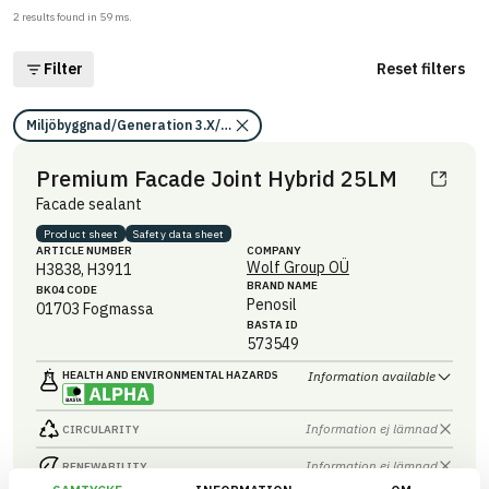
2
results found in
59
ms.
Filter
Reset filters
Miljöbyggnad/Generation 3.X/Indikator 14/Utfasning av farliga ämnen
Premium Facade Joint Hybrid 25LM
Facade sealant
Product sheet
Safety data sheet
ARTICLE NUMBER
COMPANY
Wolf Group OÜ
H3838, H3911
BRAND NAME
BK04 CODE
Penosil
01703
Fogmassa
BASTA ID
573549
HEALTH AND ENVIRONMENTAL HAZARDS
Information available
Information ej lämnad
CIRCULARITY
Information ej lämnad
RENEWABILITY