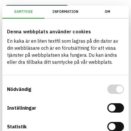
KEMIs PRIO-verktyg/PRIO/Riskminskningsämnen begränsas
SAMTYCKE
INFORMATION
OM
Denna webbplats använder cookies
Build with BASTA - conscious
En kaka är en liten textfil som lagras på din dator av
product choices!
din webbläsare och är en förutsättning för att vissa
tjänster på webbplatsen ska fungera. Du kan ändra
The BASTA system is alone on the market in
eller dra tillbaka ditt samtycke på vår webbplats.
offering free and publicly available information on
sustainability information about construction
products. The BASTA system also offers criteria's
Samtyckesval
Nödvändig
and grades with regard to phasing out hazardous
substances.
Inställningar
BASTA is a subsidiary to
IVL Swedish
Environmental Research Institute
and
Byggföretagen
.
Statistik