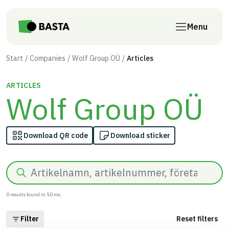
Skip to main content
Menu
Start
Companies
Wolf Group OÜ
Articles
ARTICLES
Wolf Group OÜ
Download QR code
Download sticker
Search
0
results found in
50
ms.
Filter
Reset filters