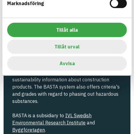
Marknadsföring
Information ej lämnad
EMISSIONS AND TESTS
Tillåt alla
Build with BASTA - conscious
Tillåt urval
product choices!
Avvisa
The BASTA system is alone on the market in
offering free and publicly available information on
sustainability information about construction
products. The BASTA system also offers criteria's
and grades with regard to phasing out hazardous
substances.
BASTA is a subsidiary to
IVL Swedish
Environmental Research Institute
and
Byggföretagen
.