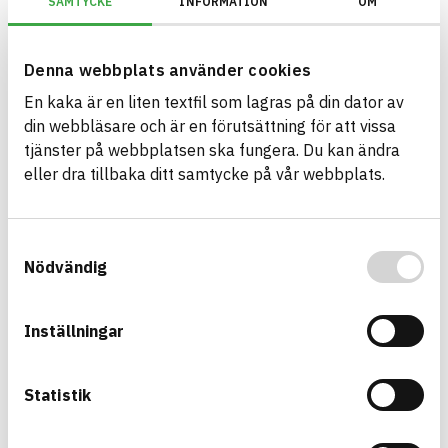
SAMTYCKE
INFORMATION
OM
Information ej lämnad
ENVIRONMENTAL EFFECTS – EPD
Information ej lämnad
EMISSIONS AND TESTS
Denna webbplats använder cookies
En kaka är en liten textfil som lagras på din dator av
din webbläsare och är en förutsättning för att vissa
Premium PU Sealant LM
tjänster på webbplatsen ska fungera. Du kan ändra
sealant
eller dra tillbaka ditt samtycke på vår webbplats.
Product sheet
Other documents
Safety data sheet
ARTICLE NUMBER
COMPANY
Wolf Group OÜ
EPU0058, EPU0064
BRAND NAME
BK04 CODE
Samtyckesval
Penosil
01703
Fogmassa
Nödvändig
BASTA ID
576616
HEALTH AND ENVIRONMENTAL HAZARDS
Information available
Inställningar
Information ej lämnad
CIRCULARITY
Statistik
Information ej lämnad
RENEWABILITY
Information ej lämnad
ENVIRONMENTAL EFFECTS – EPD