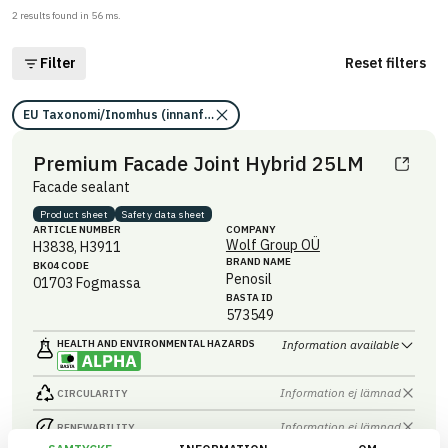
2
results found in
56
ms.
Filter
Reset filters
EU Taxonomi/Inomhus (innanför ångspärr)/Ja
Premium Facade Joint Hybrid 25LM
Facade sealant
Product sheet
Safety data sheet
ARTICLE NUMBER
COMPANY
Wolf Group OÜ
H3838, H3911
BRAND NAME
BK04 CODE
Penosil
01703
Fogmassa
BASTA ID
573549
HEALTH AND ENVIRONMENTAL HAZARDS
Information available
Information ej lämnad
CIRCULARITY
Information ej lämnad
RENEWABILITY