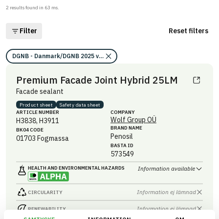
2
results found in
63
ms.
Filter
Reset filters
DGNB - Danmark/DGNB 2025 v2/Kravområde miljö 1 - Global uppvärmni
Premium Facade Joint Hybrid 25LM
Facade sealant
Product sheet
Safety data sheet
ARTICLE NUMBER
COMPANY
Wolf Group OÜ
H3838, H3911
BRAND NAME
BK04 CODE
Penosil
01703
Fogmassa
BASTA ID
573549
HEALTH AND ENVIRONMENTAL HAZARDS
Information available
Information ej lämnad
CIRCULARITY
Information ej lämnad
RENEWABILITY