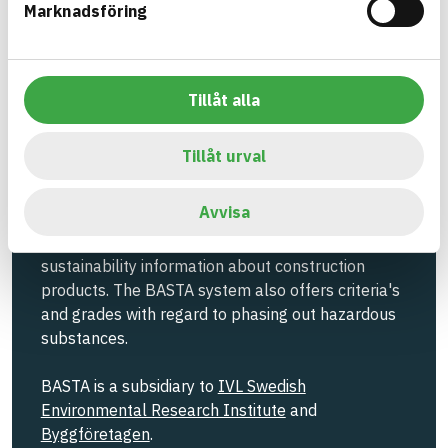
Marknadsföring
Information ej lämnad
EMISSIONS AND TESTS
Tillåt alla
Build with BASTA - conscious
Tillåt urval
product choices!
Avvisa
The BASTA system is alone on the market in
offering free and publicly available information on
sustainability information about construction
products. The BASTA system also offers criteria's
and grades with regard to phasing out hazardous
substances.
BASTA is a subsidiary to
IVL Swedish
Environmental Research Institute
and
Byggföretagen
.