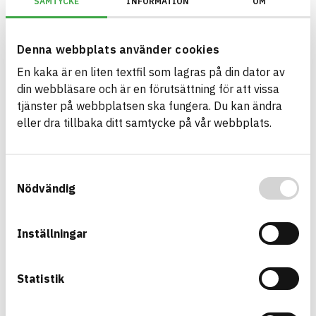
SAMTYCKE
INFORMATION
OM
Information ej lämnad
ENVIRONMENTAL EFFECTS – EPD
Information ej lämnad
EMISSIONS AND TESTS
Denna webbplats använder cookies
En kaka är en liten textfil som lagras på din dator av
din webbläsare och är en förutsättning för att vissa
Premium PU Sealant LM
tjänster på webbplatsen ska fungera. Du kan ändra
sealant
eller dra tillbaka ditt samtycke på vår webbplats.
Product sheet
Other documents
Safety data sheet
ARTICLE NUMBER
COMPANY
Wolf Group OÜ
EPU0058, EPU0064
BRAND NAME
BK04 CODE
Samtyckesval
Penosil
01703
Fogmassa
Nödvändig
BASTA ID
576616
HEALTH AND ENVIRONMENTAL HAZARDS
Information available
Inställningar
Information ej lämnad
CIRCULARITY
Statistik
Information ej lämnad
RENEWABILITY
Information ej lämnad
ENVIRONMENTAL EFFECTS – EPD