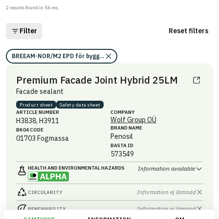
2
results found in
56
ms.
Filter
Reset filters
BREEAM-NOR/M2 EPD för byggprodukter (1 poäng)
Premium Facade Joint Hybrid 25LM
Facade sealant
Product sheet
Safety data sheet
ARTICLE NUMBER
COMPANY
Wolf Group OÜ
H3838, H3911
BRAND NAME
BK04 CODE
Penosil
01703
Fogmassa
BASTA ID
573549
HEALTH AND ENVIRONMENTAL HAZARDS
Information available
Information ej lämnad
CIRCULARITY
Information ej lämnad
RENEWABILITY