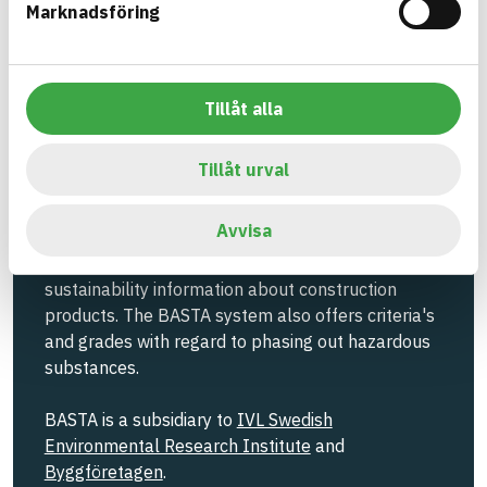
Marknadsföring
Information ej lämnad
EMISSIONS AND TESTS
Tillåt alla
Build with BASTA - conscious
Tillåt urval
product choices!
Avvisa
The BASTA system is alone on the market in
offering free and publicly available information on
sustainability information about construction
products. The BASTA system also offers criteria's
and grades with regard to phasing out hazardous
substances.
BASTA is a subsidiary to
IVL Swedish
Environmental Research Institute
and
Byggföretagen
.