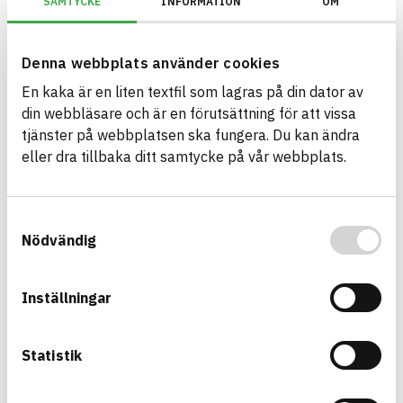
SAMTYCKE
INFORMATION
OM
Information ej lämnad
ENVIRONMENTAL EFFECTS – EPD
Information ej lämnad
EMISSIONS AND TESTS
Denna webbplats använder cookies
En kaka är en liten textfil som lagras på din dator av
din webbläsare och är en förutsättning för att vissa
Premium PU Sealant LM
tjänster på webbplatsen ska fungera. Du kan ändra
sealant
eller dra tillbaka ditt samtycke på vår webbplats.
Product sheet
Other documents
Safety data sheet
ARTICLE NUMBER
COMPANY
Wolf Group OÜ
EPU0058, EPU0064
BRAND NAME
BK04 CODE
Samtyckesval
Penosil
01703
Fogmassa
Nödvändig
BASTA ID
576616
HEALTH AND ENVIRONMENTAL HAZARDS
Information available
Inställningar
Information ej lämnad
CIRCULARITY
Statistik
Information ej lämnad
RENEWABILITY
Information ej lämnad
ENVIRONMENTAL EFFECTS – EPD